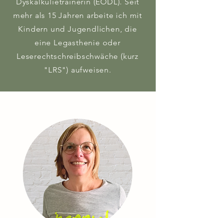
Dyskalkulietrainerin (EÖDL). Seit
mehr als 15 Jahren arbeite ich mit
Kindern und Jugendlichen, die
eine Legasthenie oder
Leserechtschreibschwäche (kurz
"LRS") aufweisen.